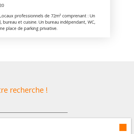
720
h, Locaux professionnels de 72m² comprenant : Un
l, bureau et cuisine. Un bureau indépendant, WC,
ne place de parking privative.
re recherche !
)
Surface min (m²)