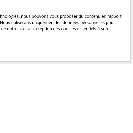
z pas faire l'objet de
liste d'opposition au démarchage
ctel.gouv.fr ou par courrier
technologies, nous pouvons vous proposer du contenu en rapport
et. Nous utiliserons uniquement les données personnelles pour
e notre site, à l'exception des cookies essentiels à son
que de confidentialité
.
INFORMATIONS