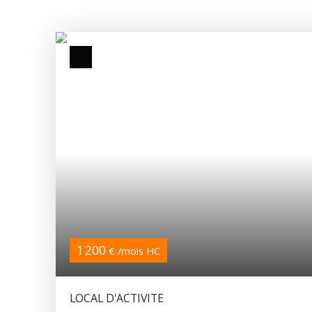
1 200
€ /mois HC
LOCAL D'ACTIVITE