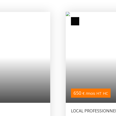
650
€ /mois HT HC
LOCAL PROFESSIONNEL