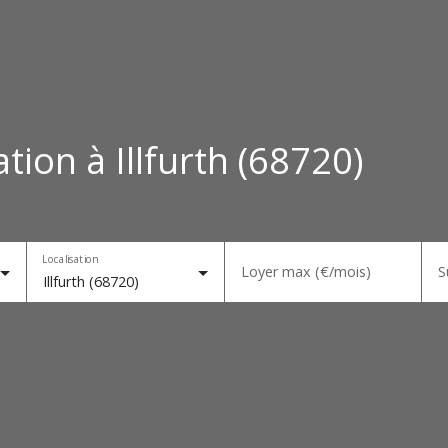
tion à Illfurth (68720)
Localisation
Loyer max (€/mois)
S
Illfurth (68720)