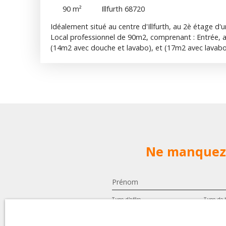
90
m²
Illfurth 68720
Idéalement situé au centre d'Illfurth, au 2è étage d'
Local professionnel de 90m2, comprenant : Entrée, a
(14m2 avec douche et lavabo), et (17m2 avec lavabo),
terrasse. Baie de brassage pour le réseau informatiq
parking privatives et nombreux parking partagés. 
d'accessibilité PMR Chauffage et climatisation par 
1200 € HT / mois, Provision mensuelle sur charges :
disponible à la vente.
Ne manquez 
Prénom
Type d'offre
Type de 
Location
Immobi