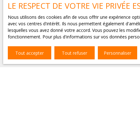
LE RESPECT DE VOTRE VIE PRIVÉE 
J'accepte le traitement de 
prospection commerciale par
téléphonique, prévu par l'ar
Nous utilisons des cookies afin de vous offrir une expérience o
adressé à :
avec vos centres d'intérêt. Ils nous permettent également d'amélio
lesquelles vous avez donné votre accord. Vous pouvez les modifier
Société Worldline, Service B
fonctionnement. Pour plus d'informations sur vos données person
Pour en savoir plus sur le t
Tout accepter
Tout refuser
Personnaliser
JE RECHERCHE UN BIEN