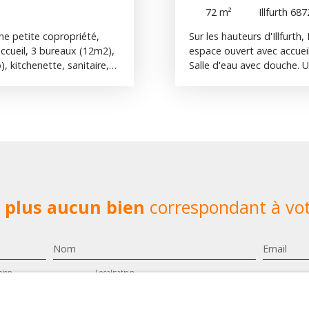
72
m²
Illfurth 68
une petite copropriété,
Sur les hauteurs d'Illfurt
ccueil, 3 bureaux (12m2),
espace ouvert avec accuei
 kitchenette, sanitaire,
Salle d'eau avec douche. U
ue. Ascenseur, 2 places
Locaux aux normes
pompe à chaleur. Loyer
 100 € Local également
plus aucun bien
correspondant à vot
Nom
Email
bien
Localisation
Loyer max (€/mois
lier Pro
Illfurth (68720)