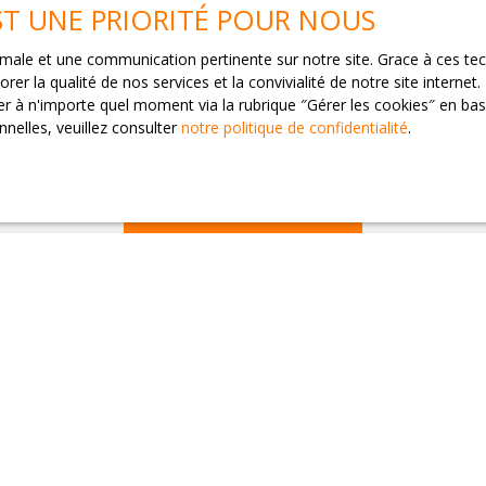
EST UNE PRIORITÉ POUR NOUS
mes données personnelles conformément au RGPD. Si vous ne souhaite
 voie téléphonique, vous pouvez vous inscrire gratuitement sur la 
ticle L223-1 du code de la consommation, sur le site Internet www.blo
ptimale et une communication pertinente sur notre site. Grace à ces 
rer la qualité de nos services et la convivialité de notre site intern
 à n'importe quel moment via la rubrique ″Gérer les cookies″ en bas d
loctel, CS 61311, 41013 BLOIS CEDEX.
nelles, veuillez consulter
notre politique de confidentialité
.
raitement de vos données personnelles, veuillez consulter notre
politi
Recevoir des annonces
JE SUIS PROPRIÉTAIRE