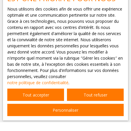
téléphonique, vous pouvez vous inscrire gratuitement
sur la liste d'opposition au démarchage téléphonique,
Nous utilisons des cookies afin de vous offrir une expérience
prévu par l'article L223-1 du code de la consommation,
optimale et une communication pertinente sur notre site.
sur le site Internet www.bloctel.gouv.fr ou par courrier
Grace à ces technologies, nous pouvons vous proposer du
adressé à :
contenu en rapport avec vos centres d'intérêt. Ils nous
permettent également d'améliorer la qualité de nos services
Société Worldline, Service Bloctel, CS 61311, 41013
et la convivialité de notre site internet. Nous utiliserons
BLOIS CEDEX.
uniquement les données personnelles pour lesquelles vous
avez donné votre accord. Vous pouvez les modifier à
Pour en savoir plus sur le traitement de vos données
n'importe quel moment via la rubrique ″Gérer les cookies″ en
personnelles, veuillez consulter notre
politique de
bas de notre site, à l'exception des cookies essentiels à son
confidentialité
.
fonctionnement. Pour plus d'informations sur vos données
personnelles, veuillez consulter
notre politique de confidentialité
.
Recevoir des annonces
Tout accepter
Tout refuser
Personnaliser