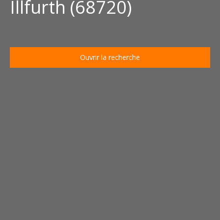
Illfurth (68720)
Ouvrir la recherche
Type d'offre
Location
Type de bien
Maison
Localisation
Illfurth (68720)
Loyer max (€/mois)
Surface min (m²)