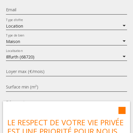
Email
Type d'offre
Location
Type de bien
Maison
Localisation
Illfurth (68720)
Loyer max (€/mois)
Surface min (m²)
Pièces min
J'accepte le traitement de mes données personnelles
LE RESPECT DE VOTRE VIE PRIVÉE
conformément au RGPD. Si vous ne souhaitez pas faire
l'objet de prospection commerciale par voie
EST UNE PRIORITÉ POUR NOUS