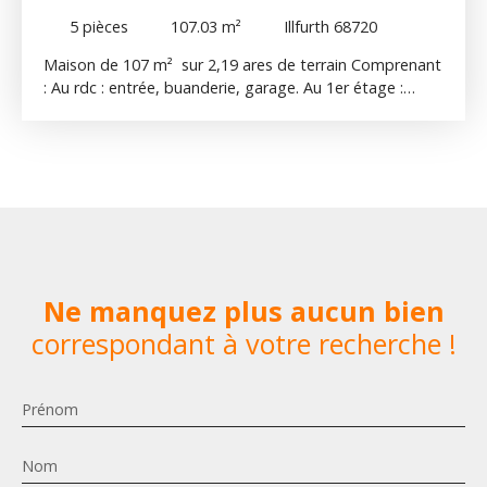
- ILLFURTH 68720
5
pièces
107.03
m²
Illfurth 68720
Maison de 107 m² sur 2,19 ares de terrain Comprenant
: Au rdc : entrée, buanderie, garage. Au 1er étage :
cuisine équipée ouverte sur salon / séjour, cellier, wc. Au
2è étage : 3 chambres, salle de bain. Balcon, terrasse.
Ne manquez plus aucun bien
correspondant à votre recherche !
Prénom
Nom