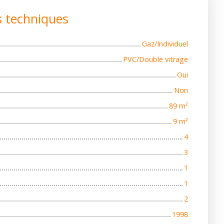
s techniques
Gaz/Individuel
PVC/Double vitrage
Oui
Non
89
m²
9
m²
4
3
1
1
2
1998