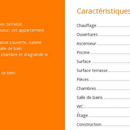
Caractéristique
c terrasse.
Chauffage
nseur, cet appartement
Ouvertures
asse couverte, cuisine
Ascenseur
lle de bain.
Piscine
e chambre et d'agrandir le
Surface
Surface terrasse
ce bien.
Pièces
Chambres
Salle de bains
WC
Étage
Construction