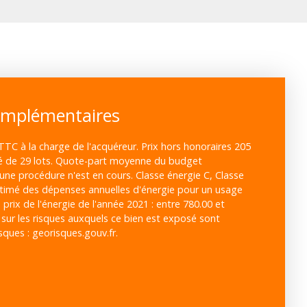
omplémentaires
TTC à la charge de l'acquéreur. Prix hors honoraires 205
é de 29 lots. Quote-part moyenne du budget
cune procédure n'est en cours. Classe énergie C, Classe
timé des dépenses annuelles d'énergie pour un usage
 prix de l'énergie de l'année 2021 : entre 780.00 et
 sur les risques auxquels ce bien est exposé sont
isques : georisques.gouv.fr.