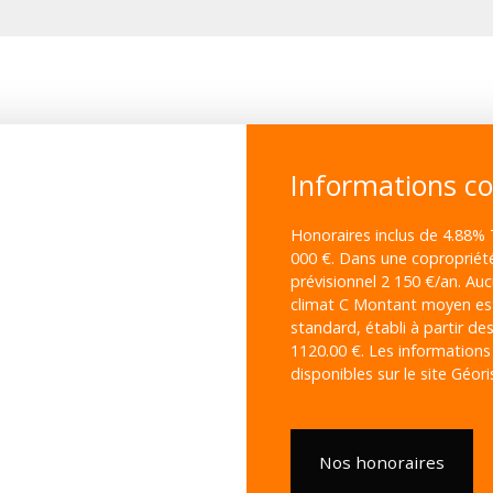
Informations c
Honoraires inclus de 4.88% 
000 €. Dans une copropriét
prévisionnel 2 150 €/an. Au
climat C Montant moyen es
standard, établi à partir des
1120.00 €. Les informations
disponibles sur le site Géor
Nos honoraires