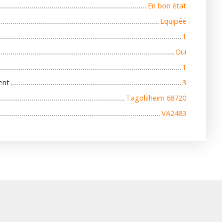
En bon état
Equipée
1
Oui
1
ent
3
Tagolsheim 68720
VA2483