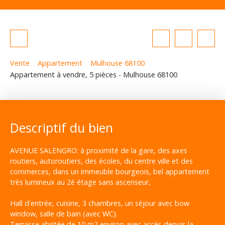
Vente
Appartement
Mulhouse 68100
Appartement à vendre, 5 pièces - Mulhouse 68100
Descriptif du bien
AVENUE SALENGRO: à proximité de la gare, des axes
routiers, autoroutiers, des écoles, du centre ville et des
commerces, dans un immeuble bourgeois, bel appartement
très lumineux au 2è étage sans ascenseur,
Hall d'entrée, cuisine, 3 chambres, un séjour avec bow
window, salle de bain (avec WC).
Terrasse abritée de 10 m2 environ avec accès depuis la