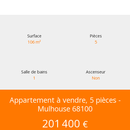
Surface
Pièces
106
m²
5
Salle de bains
Ascenseur
1
Non
Appartement à vendre, 5 pièces -
Mulhouse 68100
201 400
€