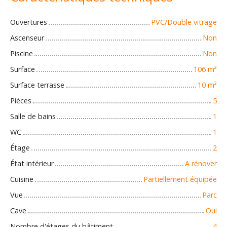
Ouvertures
PVC/Double vitrage
Ascenseur
Non
Piscine
Non
Surface
106
m²
Surface terrasse
10
m²
Pièces
5
Salle de bains
1
WC
1
Étage
2
État intérieur
A rénover
Cuisine
Partiellement équipée
Vue
Parc
Cave
Oui
Nombre d'étages du bâtiment
4