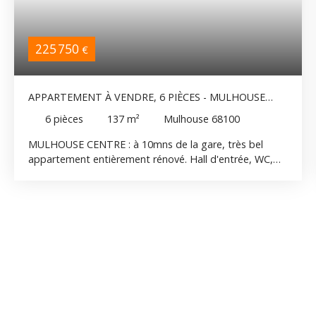
225 750
€
APPARTEMENT À VENDRE, 6 PIÈCES - MULHOUSE
68100
6
pièces
137
m²
Mulhouse 68100
MULHOUSE CENTRE : à 10mns de la gare, très bel
appartement entièrement rénové. Hall d'entrée, WC,
cuisine équipée ouverte sur un cellier/buanderie, salon
séjour (30m2) , 4 chambres spacieuses(14,14,15 et
21m2,) salle de bain ( double vasque, douche italienne,
baignoire avec luminothérapie), dressing, cave.
Terrasse carrelée, store motorisé Très belles
prestations Chauffage individuel: chauffage électrique,
climatisation (pompe à chaleur réversible) 4 é étage
avec ascenceur.