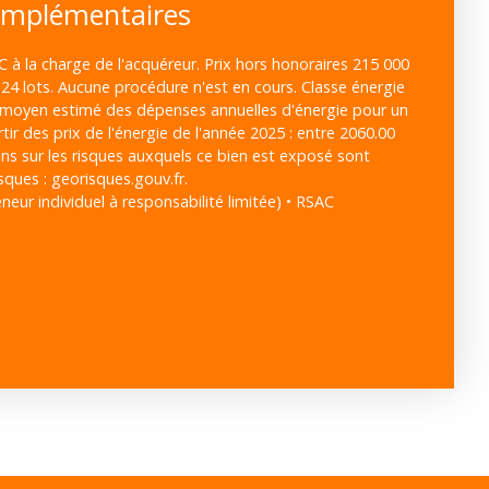
omplémentaires
 à la charge de l'acquéreur. Prix hors honoraires 215 000
24 lots. Aucune procédure n'est en cours. Classe énergie
 moyen estimé des dépenses annuelles d'énergie pour un
tir des prix de l'énergie de l'année 2025 : entre 2060.00
ons sur les risques auxquels ce bien est exposé sont
isques : georisques.gouv.fr.
eur individuel à responsabilité limitée) • RSAC