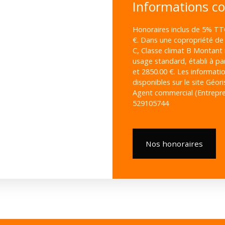
Informations c
Honoraires inclus de 5% TTC
€. Dans une copropriété de 
C, Classe climat B Montant
usage standard, établi à par
et 2850.00 €. Les informati
disponibles sur le site Géor
Agent commercial (Entrepren
529105744
Nos honoraires