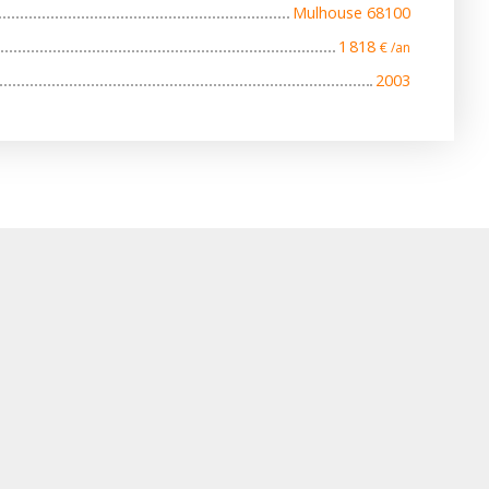
Mulhouse 68100
1 818
€ /an
2003