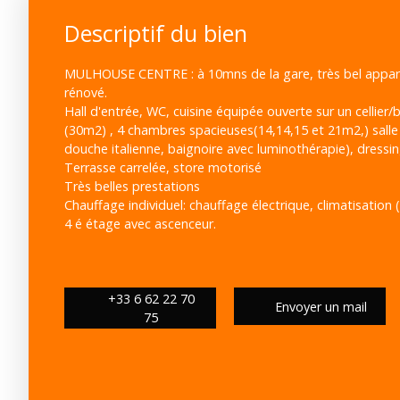
Descriptif du bien
MULHOUSE CENTRE : à 10mns de la gare, très bel appa
rénové.
Hall d'entrée, WC, cuisine équipée ouverte sur un cellier/
(30m2) , 4 chambres spacieuses(14,14,15 et 21m2,) salle
douche italienne, baignoire avec luminothérapie), dressin
Terrasse carrelée, store motorisé
Très belles prestations
Chauffage individuel: chauffage électrique, climatisation
4 é étage avec ascenceur.
+33 6 62 22 70
Envoyer un mail
75