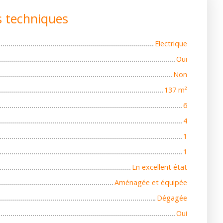
s techniques
Electrique
Oui
Non
137
m²
6
4
1
1
En excellent état
Aménagée et équipée
Dégagée
Oui