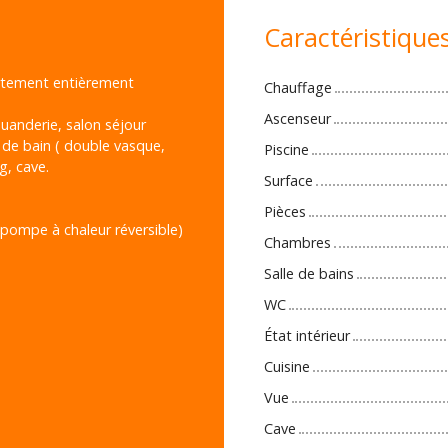
Caractéristique
rtement entièrement
Chauffage
Ascenseur
buanderie, salon séjour
 de bain ( double vasque,
Piscine
g, cave.
Surface
Pièces
 (pompe à chaleur réversible)
Chambres
Salle de bains
WC
État intérieur
Cuisine
Vue
Cave