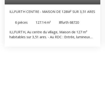
ILLFURTH CENTRE - MAISON DE 128M² SUR 3,51 ARES
6
pièces
127.14
m²
Illfurth 68720
ILLFURTH, Au centre du village, Maison de 127 m²
habitables sur 3,51 ares. - Au RDC : Entrée, lumineux
séjour, cuisine équipée, salle de bain et WC séparés. - A
l'Etage : 4 chambres, salle d'eau, WC. - Au Sous-Sol :
cave. Une grange attenante, partiellement aménagée,
offre un volume complémentaire appréciable avec
espace atelier, zone de rangement, pièce aménageable
à l’étage ainsi qu’un garage. A l'extérieure belle terrasse
agrémentée d’une pergola, idéale pour profiter des
beaux jours. Maison saine, bien entretenue et en bon
état général.