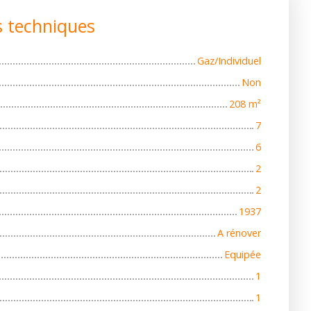
s techniques
Gaz/Individuel
Non
208
m²
7
6
2
2
1937
A rénover
Equipée
1
1