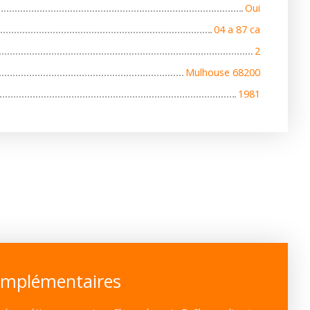
Oui
04 a 87 ca
2
Mulhouse 68200
1981
omplémentaires