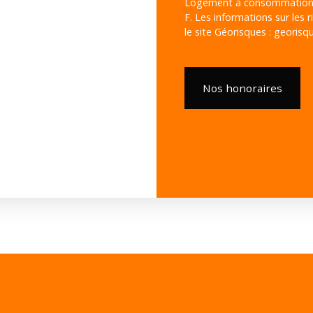
Logement à consommation én
F. Les informations sur les 
le site Géorisques : georisqu
Nos honoraires