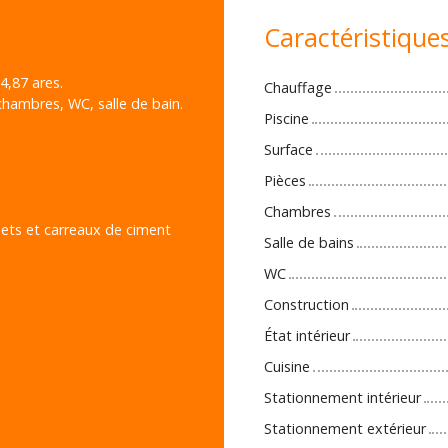
Caractéristique
4,87 ares.
Chauffage
 chambres, WC, salle de bain.
Piscine
Surface
Pièces
Chambres
ets et carreaux de ciment
Salle de bains
WC
Construction
État intérieur
Cuisine
Stationnement intérieur
Stationnement extérieur