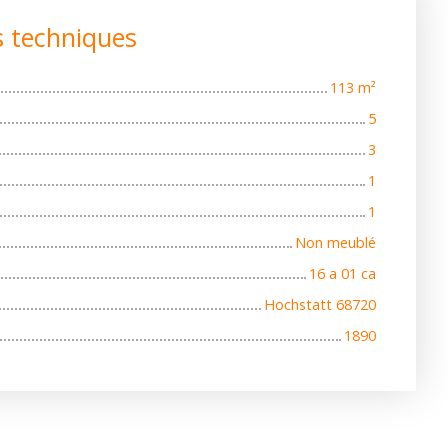
s techniques
113
m²
5
3
1
1
Non meublé
16 a 01 ca
Hochstatt 68720
1890