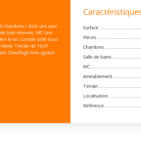
Caractéristique
r 3 chambres ( dont une avec
Surface
le de bain rénovée, WC Une
Pièces
te le lot Comble isolé Sous
nderie; Terrain de 16,01
Chambres
ises Chauffage bois (grand
Salle de bains
WC
Ameublement
Terrain
Localisation
Référence