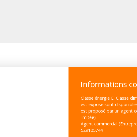
Informations c
Classe énergie E, Classe cli
est exposé sont disponibles 
est proposé par un agent co
limitée).
Agent commercial (Entrepren
529105744