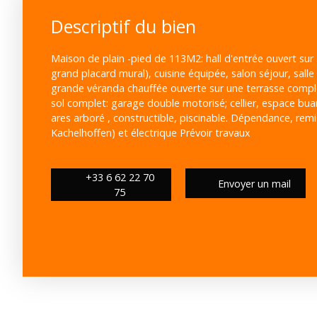
Descriptif du bien
Maison de plain -pied de 113M2: hall d'entrée ouvert su
grand placard mural), cuisine équipée, salon séjour, sal
grande véranda chauffée ouverte sur une terrasse complè
sol complet: garage double motorisé; cellier, espace bua
ares arboré , constructible, piscinable. Dépendance, rem
Kachelhoffen) et électrique Prévoir travaux
+33 6 62 22 70
Envoyer un mail
75