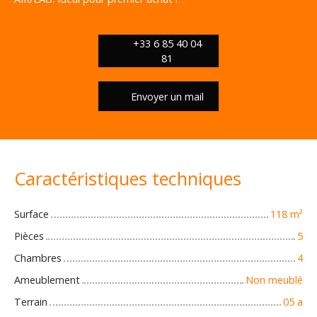
+33 6 85 40 04
81
Envoyer un mail
Caractéristiques techniques
Surface
118
m²
Pièces
5
Chambres
4
Ameublement
Non meublé
Terrain
05 a