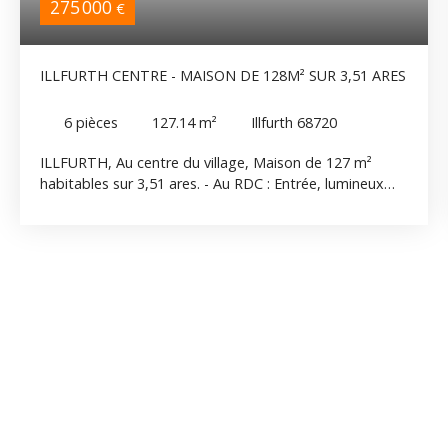
275 000
€
ILLFURTH CENTRE - MAISON DE 128M² SUR 3,51 ARES
6
pièces
127.14
m²
Illfurth 68720
ILLFURTH, Au centre du village, Maison de 127 m²
habitables sur 3,51 ares. - Au RDC : Entrée, lumineux
séjour, cuisine équipée, salle de bain et WC séparés. - A
l'Etage : 4 chambres, salle d'eau, WC. - Au Sous-Sol :
cave. Une grange attenante, partiellement aménagée,
offre un volume complémentaire appréciable avec
espace atelier, zone de rangement, pièce aménageable
à l’étage ainsi qu’un garage. A l'extérieure belle terrasse
agrémentée d’une pergola, idéale pour profiter des
beaux jours. Maison saine, bien entretenue et en bon
état général.