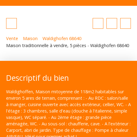
Vente
Maison
Waldighofen 68640
Maison traditionnelle à vendre, 5 pièces - Waldighofen 68640
Descriptif du bien
Waldighoffen, Maison mitoyenne de 118m2 habitables sur
environ 5 ares de terrain, comprenant : - Au RDC : salon/salle
à manger, cuisine ouverte avec accès extérieur, cellier, WC. - A
l'étage : 3 chambres, salle d'eau (douche à l'italienne, simple
vasque), WC séparé. - Au 2ème étage : grande pièce
aménagée, WC. - Au sous-sol : chaufferie, cave. - A l'extérieur :
Carport, abri de jardin. Type de chauffage : Pompe à chaleur
AIR/EAU. Idéal pour premier achat !