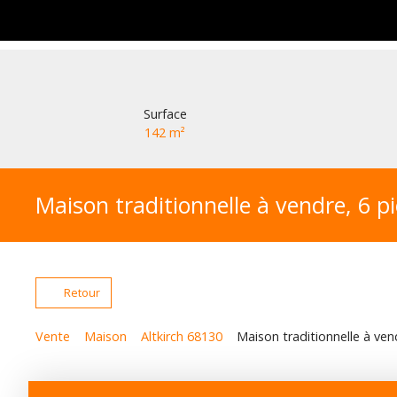
Surface
142
m²
Maison traditionnelle à vendre, 6 pi
Retour
Vente
Maison
Altkirch 68130
Maison traditionnelle à vend