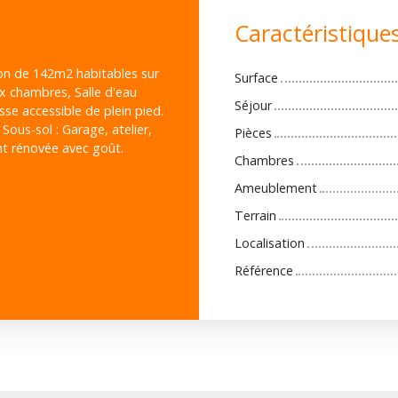
Caractéristique
on de 142m2 habitables sur
Surface
ux chambres, Salle d'eau
Séjour
sse accessible de plein pied.
Sous-sol : Garage, atelier,
Pièces
nt rénovée avec goût.
Chambres
Ameublement
Terrain
Localisation
Référence