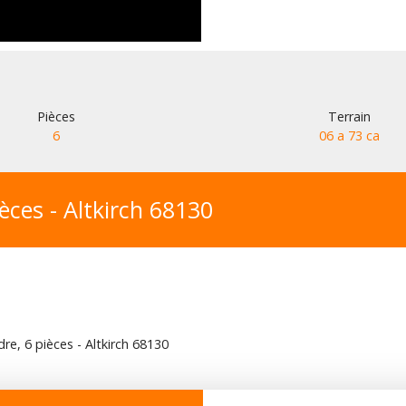
Pièces
Terrain
6
06 a 73 ca
èces - Altkirch 68130
re, 6 pièces - Altkirch 68130