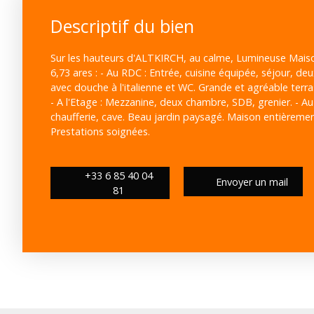
Descriptif du bien
Sur les hauteurs d'ALTKIRCH, au calme, Lumineuse Mais
6,73 ares : - Au RDC : Entrée, cuisine équipée, séjour, de
avec douche à l'italienne et WC. Grande et agréable terra
- A l'Etage : Mezzanine, deux chambre, SDB, grenier. - Au 
chaufferie, cave. Beau jardin paysagé. Maison entièreme
Prestations soignées.
+33 6 85 40 04
Envoyer un mail
81