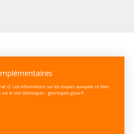
omplémentaires
mat D. Les informations sur les risques auxquels ce bien
sur le site Géorisques : georisques.gouv.fr.