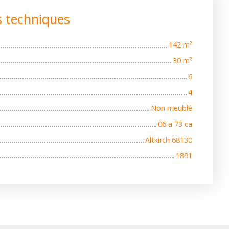
s techniques
142
m²
30
m²
6
4
Non meublé
06 a 73 ca
Altkirch 68130
1891