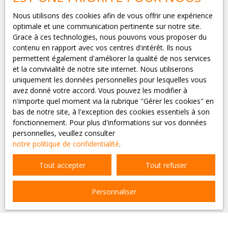
téléphonique, vous pouvez vous inscrire gratuitement
sur la liste d'opposition au démarchage téléphonique,
Nous utilisons des cookies afin de vous offrir une expérience
prévu par l'article L223-1 du code de la consommation,
optimale et une communication pertinente sur notre site.
sur le site Internet www.bloctel.gouv.fr ou par courrier
Grace à ces technologies, nous pouvons vous proposer du
adressé à :
contenu en rapport avec vos centres d'intérêt. Ils nous
permettent également d'améliorer la qualité de nos services
Société Worldline, Service Bloctel, CS 61311, 41013
et la convivialité de notre site internet. Nous utiliserons
BLOIS CEDEX.
uniquement les données personnelles pour lesquelles vous
avez donné votre accord. Vous pouvez les modifier à
Pour en savoir plus sur le traitement de vos données
n'importe quel moment via la rubrique ″Gérer les cookies″ en
personnelles, veuillez consulter notre
politique de
bas de notre site, à l'exception des cookies essentiels à son
confidentialité
.
fonctionnement. Pour plus d'informations sur vos données
personnelles, veuillez consulter
notre politique de confidentialité
.
Recevoir des annonces
Tout accepter
Tout refuser
Personnaliser