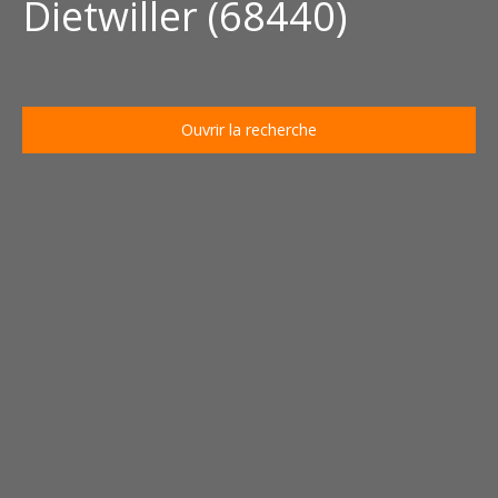
Dietwiller (68440)
Ouvrir la recherche
Type d'offre
Vente
Type de bien
Maison
Localisation
Dietwiller (68440)
Budget max (€)
Surface min (m²)