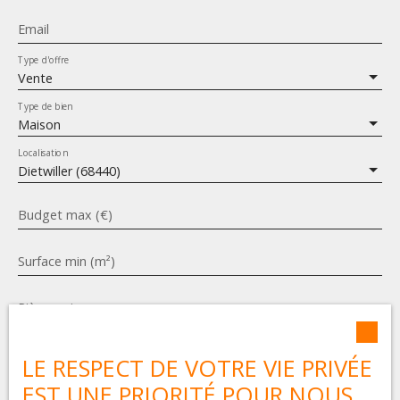
Email
Type d'offre
Vente
Type de bien
Maison
Localisation
Dietwiller (68440)
Budget max (€)
Surface min (m²)
Pièces min
J'accepte le traitement de mes données personnelles
LE RESPECT DE VOTRE VIE PRIVÉE
conformément au RGPD. Si vous ne souhaitez pas faire
l'objet de prospection commerciale par voie
EST UNE PRIORITÉ POUR NOUS