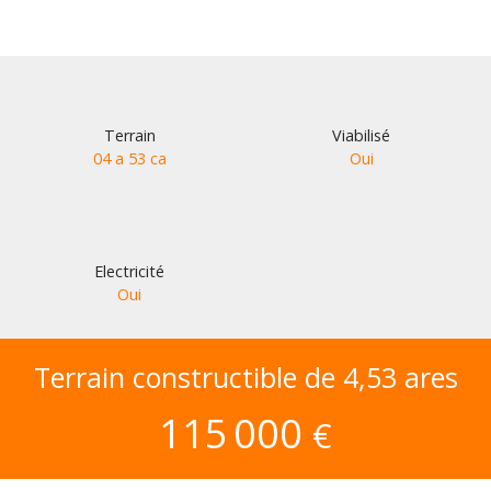
Terrain
Viabilisé
04 a 53 ca
Oui
Electricité
Oui
Terrain constructible de 4,53 ares
115 000
€