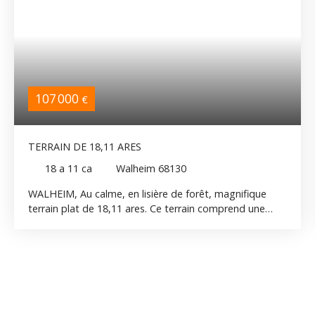
107 000
€
TERRAIN DE 18,11 ARES
18 a 11 ca
Walheim 68130
WALHEIM, Au calme, en lisière de forêt, magnifique
terrain plat de 18,11 ares. Ce terrain comprend une
parcelle de 5,13 ares située en zone constructible ainsi
qu'une parcelle de 12,98 ares située en zone non
constructible. Terrain vendu non viabilisé.